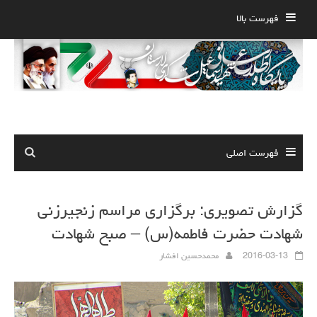
Ski
فهرست بالا
t
conten
فهرست اصلی
گزارش تصویری: برگزاری مراسم زنجیرزنی
شهادت حضرت فاطمه(س) – صبح شهادت
2016-03-13
محمدحسین افشار