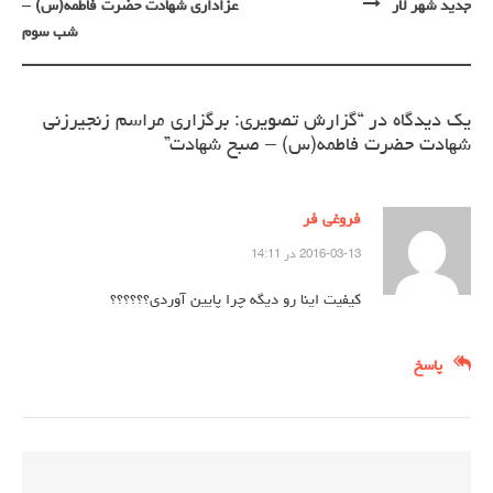
نوشته
جدید شهر لار
عزاداری شهادت حضرت فاطمه(س) –
شب سوم
یک دیدگاه در “
گزارش تصویری: برگزاری مراسم زنجیرزنی
شهادت حضرت فاطمه(س) – صبح شهادت
”
فروغی فر
2016-03-13 در 14:11
کیفیت اینا رو دیگه چرا پایین آوردی؟؟؟؟؟؟
پاسخ