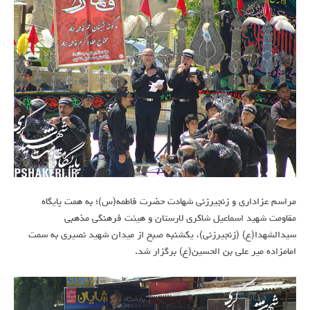
مراسم عزاداری و زنجیرزنی شهادت حضرت فاطمه(س)؛ به همت پایگاه
مقاومت شهید اسماعیل شاکری لارستان و هیئت فرهنگی مذهبی
سیدالشهدا(ع) (زنجیرزنی)، یکشنبه صبح از میدان شهید نصیری به سمت
امامزاده میر علی بن الحسین(ع) برگزار شد.