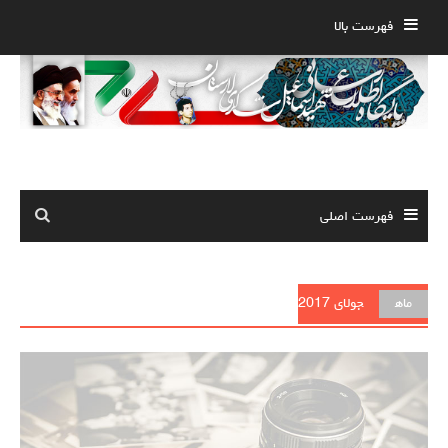
Ski
فهرست بالا
t
conten
فهرست اصلی
ماه
جولای 2017