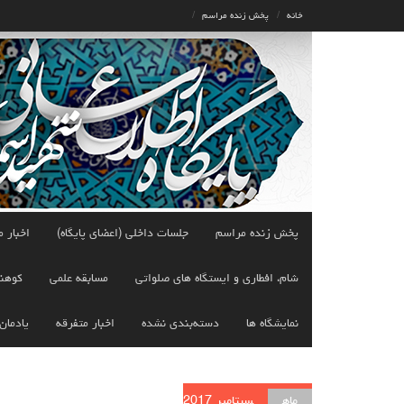
Ski
خانه
پخش زنده مراسم
t
conten
پخش زنده مراسم
جلسات داخلی (اعضای پایگاه)
اخبار م
شام، افطاری و ایستگاه های صلواتی
مسابقه علمی
کوهن
نمایشگاه ها
دسته‌بندی نشده
اخبار متفرقه
یادمان
ماه
سپتامبر 2017