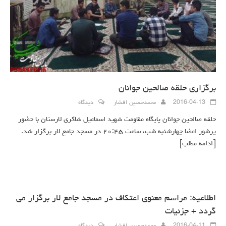
برگزاری حلقه صالحین جوانان
2016-04-13
محمدحسین افشار
دیدگاه
حلقه صالحین جوانان پایگاه مقاومت شهید اسماعیل شاکری لارستان با حضور
پرشور اعضا چهارشنبه شب، ساعت ۲۰:۴۵ در مسجد جامع لار برگزار شد.
[ادامه مطلب]
اطلاعیه: مراسم معنوی اعتکاف در مسجد جامع لار برگزار می
گردد + جزئیات
2016-04-11
محمدحسین افشار
دیدگاه