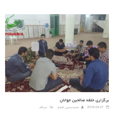
برگزاری حلقه صالحین جوانان
2016-04-27
محمدحسین افشار
دیدگاه