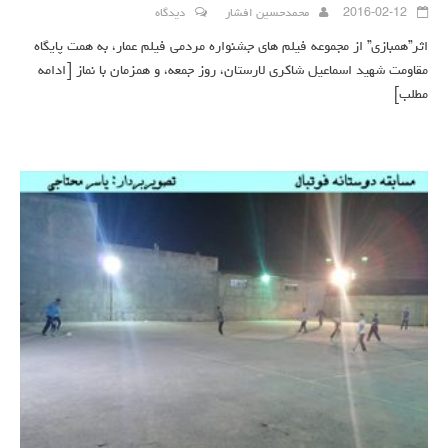
2016-02-12
محمدحسین افشار
دیدگاه
اثر”همبازی” از مجموعه فیلم های جشنواره مردمی فیلم عمار، به همت پایگاه
مقاومت شهید اسماعیل شاکری لارستان، روز جمعه، و همزمان با نماز
[ادامه
مطلب]