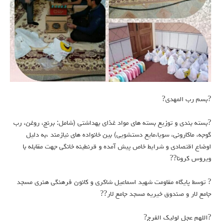
?بسم رب المهدی?
?بسته بندی و توزیع بسته های مواد غذای بهداشتی (شامل: برنج، روغن، رب
گوجه، ماکارونی، سویا،مایع دستشویی) بین خانواده های نیازمند ،به دلیل
اوضاع اقتصادی و شرایط خاص پیش آمده و قرنطینه خانگی جهت مقابله با
ویروس کرونا??️
? توسط پایگاه مقاومت شهید اسماعیل شاکری و کانون فرهنگی هنری مسجد
جامع لار و صندوق خیریه مسجد جامع لار??
?️اللهم عجل لولیک الفرج?️