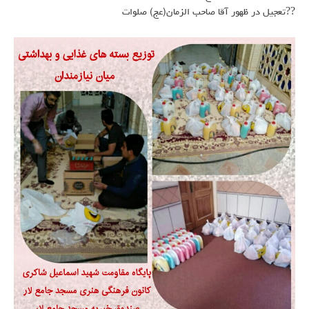
??تعجیل در ظهور آقا صاحب الزمان(عج) صلوات