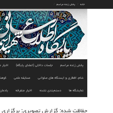
Ski
خانه
پخش زنده مراسم
t
conten
پخش زنده مراسم
جلسات داخلی (اعضای پایگاه)
اخبار م
شام، افطاری و ایستگاه های صلواتی
مسابقه علمی
کوهن
نمایشگاه ها
دسته‌بندی نشده
اخبار متفرقه
یادمان
حفاظت شده: گزارش تصویری: برگزاری ار