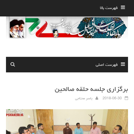
Ski
فهرست بالا
t
conten
فهرست اصلی
برگزاری جلسه حلقه صالحین
2018-06-30
یاسر محتاجی