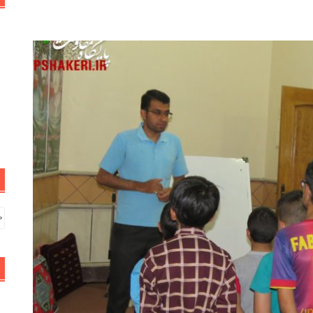
جس
بر