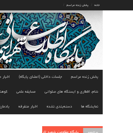
Ski
خانه
پخش زنده مراسم
t
conten
پخش زنده مراسم
جلسات داخلی (اعضای پایگاه)
اخبار م
شام، افطاری و ایستگاه های صلواتی
مسابقه علمی
کوهن
نمایشگاه ها
دسته‌بندی نشده
اخبار متفرقه
یادمان
برچسب
پایگاه مقاومت شهید لار