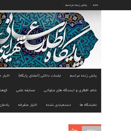
Ski
خانه
پخش زنده مراسم
t
conten
پخش زنده مراسم
جلسات داخلی (اعضای پایگاه)
اخبار م
شام، افطاری و ایستگاه های صلواتی
مسابقه علمی
کوهن
نمایشگاه ها
دسته‌بندی نشده
اخبار متفرقه
یادمان
برچسب
موکب