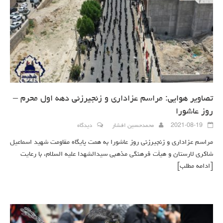
تصاویر هوایی: مراسم عزاداری و زنجیرزنی دهه اول محرم –
روز عاشورا
2021-08-19
محمدحسین افشار
دیدگاه
مراسم عزاداری و زنجیرزنی روز عاشورا به همت پایگاه مقاومت شهید اسماعیل
شاکری لارستان و هیأت فرهنگی مذهبی سیدالشهدا علیه السلام، با رعایت
[ادامه مطلب]