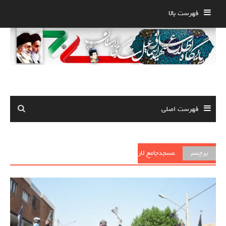
Ski
فهرست بالا
t
conten
فهرست اصلی
برچسب
مسجدجامع لار