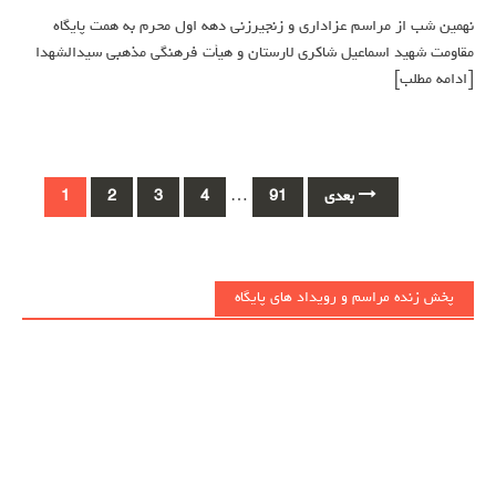
نهمین شب از مراسم عزاداری و زنجیرزنی دهه اول محرم به همت پایگاه
مقاومت شهید اسماعیل شاکری لارستان و هیأت فرهنگی مذهبی سیدالشهدا
[ادامه مطلب]
Posts
بعدی
91
…
4
3
2
1
navigation
پخش زنده مراسم و رویداد های پایگاه