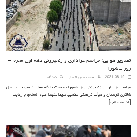
تصاویر هوایی: مراسم عزاداری و زنجیرزنی دهه اول محرم –
روز عاشورا
2021-08-19
محمدحسین افشار
دیدگاه
مراسم عزاداری و زنجیرزنی روز عاشورا به همت پایگاه مقاومت شهید اسماعیل
شاکری لارستان و هیأت فرهنگی مذهبی سیدالشهدا علیه السلام، با رعایت
[ادامه مطلب]